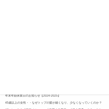
輝髪（きらがみ・キラガミ）
長泉町美容室
集客
頭皮改善
髪質改善
髪質改善ストレート
Ｇ．Ｗ
最近の投稿
年末年始休業日のお知らせ【2025-2026】
アルツハイマー型認知症の母の介護と、自分の病気について振り返ってみ
た
年末年始休業日のお知らせ【2024-2025】
45歳以上の女性・・なぜトップの髪が細くなり、少なくなっていくのか？